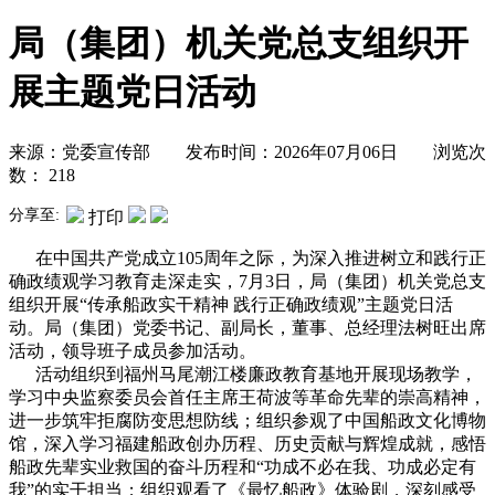
局（集团）机关党总支组织开
展主题党日活动
来源：党委宣传部 发布时间：2026年07月06日 浏览次
数：
218
分享至:
打印
在中国共产党成立105周年之际，为深入推进树立和践行正
确政绩观学习教育走深走实，7月3日，局（集团）机关党总支
组织开展“传承船政实干精神 践行正确政绩观”主题党日活
动。局（集团）党委书记、副局长，董事、总经理法树旺出席
活动，领导班子成员参加活动。
活动组织到福州马尾潮江楼廉政教育基地开展现场教学，
学习中央监察委员会首任主席王荷波等革命先辈的崇高精神，
进一步筑牢拒腐防变思想防线；组织参观了中国船政文化博物
馆，深入学习福建船政创办历程、历史贡献与辉煌成就，感悟
船政先辈实业救国的奋斗历程和“功成不必在我、功成必定有
我”的实干担当；组织观看了《最忆船政》体验剧，深刻感受