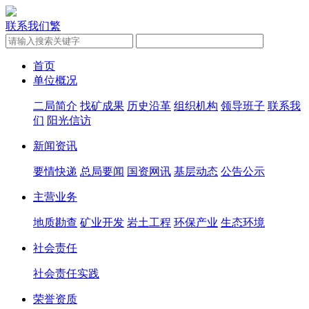
联系我们
繁
首页
单位概况
二局简介
找矿成果
历史沿革
组织机构
领导班子
联系我
们
阳光信访
新闻资讯
要情快递
总局要闻
国资网讯
基层动态
公告公示
主营业务
地质勘查
矿业开发
岩土工程
环保产业
生态环境
社会责任
社会责任实践
荣誉资质