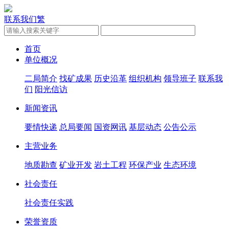
联系我们
繁
首页
单位概况
二局简介
找矿成果
历史沿革
组织机构
领导班子
联系我
们
阳光信访
新闻资讯
要情快递
总局要闻
国资网讯
基层动态
公告公示
主营业务
地质勘查
矿业开发
岩土工程
环保产业
生态环境
社会责任
社会责任实践
荣誉资质