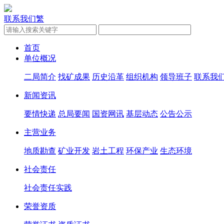
联系我们
繁
首页
单位概况
二局简介
找矿成果
历史沿革
组织机构
领导班子
联系我
新闻资讯
要情快递
总局要闻
国资网讯
基层动态
公告公示
主营业务
地质勘查
矿业开发
岩土工程
环保产业
生态环境
社会责任
社会责任实践
荣誉资质