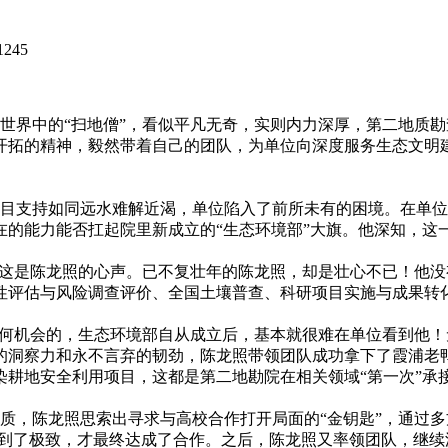
1245
界中的“扫地僧”，看似平凡无奇，实则内力深厚，第二地质勘查
开拓的精神，毅然带着自己的团队，为单位向深度服务生态文明
目支持如同远水难解近渴，单位陷入了前所未有的困境。在单位
在的能力能否扛起院里新成立的“生态环境部”大旗。他深知，这
这是陈龙照的心声。已不复壮年的陈龙照，却是壮心不已！他没
性评估与风险调查评价、全国土壤普查、科研项目实施与成果转化
何机会的，生态环境部自从成立后，基本就很难在单位看到他！无
洞察力和永不言弃的韧劲，陈龙照带领团队成功拿下了霞浦老鸭
染耕地安全利用项目，这都是第二地勘院在相关领域“第一次”承
，陈龙照思索出寻求与高校合作打开局面的“金钥匙”，通过多
挥到了极致，才最终达成了合作。之后，陈龙照又率领团队，继