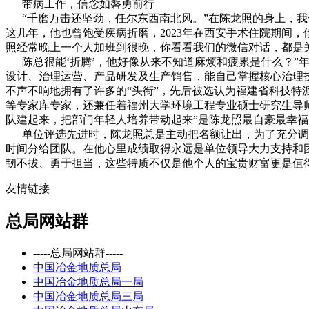
带病工作，信念如磐勇前行
“千磨万击还坚劲，任尔东西南北风。”在陈龙照的身上，我
这几年，他也曾饱受疾病折磨，2023年在西安手术住院期间
照经常晚上一个人加班到很晚，你看看我们的微信对话，都是
陈总很能‘折腾’，他好像从来不知道麻烦和疲累是什么？”年
设计、治理运营、产品研发及生产销售，能自己掌握核心治理技术
不声不响地拥有了许多的“头衔”，先后被选认为福建省科技
等专家库专家，还兼任着福州大学环境工程专业硕士研究生导
队建起来，把部门年轻人培养带动起来”是陈龙照最自豪最幸
单位评选先进时，陈龙照总是主动把名额让出，为了充分调动
时间分给团队。在他心里成绩取得永远是单位领导大力支持和团
韧不拔、勇于担当，这些特质不仅是他个人的宝贵财富更是值
友情链接
总局网站群
-----总局网站群-----
中国冶金地质总局
中国冶金地质总局一局
中国冶金地质总局三局