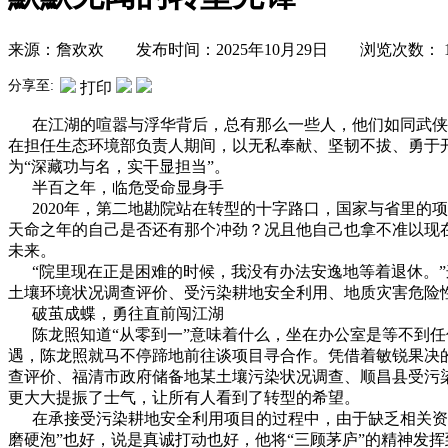
来源：詹欢欢 发布时间：2025年10月29日 浏览次数：
分享至:
打印
在江湖的喧嚣与浮华背后，总有那么一些人，他们如同武侠世
在担任生态环境部负责人期间，以无私奉献、坚韧不拔、勇于
为“深藏功与名，实干显担当”。
半百之年，临危受命显身手
2020年，第二地勘院站在转型的十字路口，国家与省里的项
天命之年的自己是否还有那个冲劲？况且他自己也拿不准以现
未来。
“院里现在正是困难的时候，我没有办法安逸地等着退休。”
土壤环境状况调查评价、受污染耕地安全利用、地质灾害危险
破茧成蝶，勇往直前闯江湖
陈龙照知道“从零到一”意味着什么，坐在办公室是等不到任
遇，陈龙照就马不停蹄地前往谈项目寻合作。凭借着敏锐果决的
查评价、福清市政府储备地某土壤污染状况调查、顺昌县受污
更大大提振了士气，让所有人看到了转型的希望。
在承接受污染耕地安全利用项目的过程中，由于缺乏相关资质
磨硬泡”也好，说是真诚打动也好，他将“三顾茅庐”的精神发