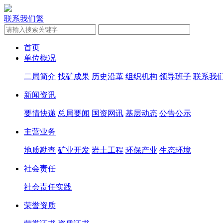
联系我们
繁
首页
单位概况
二局简介
找矿成果
历史沿革
组织机构
领导班子
联系我
新闻资讯
要情快递
总局要闻
国资网讯
基层动态
公告公示
主营业务
地质勘查
矿业开发
岩土工程
环保产业
生态环境
社会责任
社会责任实践
荣誉资质