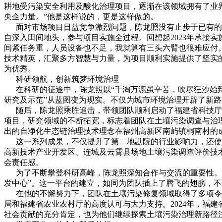
耕地受污染安全利用及酸化治理项目，逐渐在该领域拥有了业界
央企力量。”他是这样说的，更是这样做的。
面对市场项目日益竞争激烈问题，陈龙照没有止步于已有的成
自深入田间地头，参与项目实施全过程。回想起2023年承接
间紧任务重，人员设备也不足，我就算有三头六臂也很难应付
技术精英，汇聚多方智慧与力量，为项目顺利实施提供了坚实
为优秀。
科研领航，创新筑梦环境治理
在科研的征途中，陈龙照以“千淘万漉虽辛苦，吹尽狂沙始到金
研究及示范”从蓝图变为现实。不仅为城市环境治理开辟了新
随后，陈龙照乘胜追击，带领团队顺利启动了福建省科技厅的
项目，研究领域的不断拓宽，标志着团队在土壤污染调查与治
出的自净化生态链治理技术理念在福州高新区南屿镇桐南村的
这一系列成果，不仅提升了第二地勘院的行业影响力，还使其
高新技术产业开发区、连城及云霄县场地土壤污染调查评价技
会责任感。
为了不断攀登科研高峰，陈龙照深知合作与交流的重要性。他
发中心”。这一平台的建立，如同为团队插上了腾飞的翅膀，
在他的不懈努力下，团队在土壤污染修复领域取得了多项令人
局和福建省农业农村厅的高度认可与大力支持。2024年，福
社会贡献的充分肯定，也为他们继续探索土壤污染治理新路径