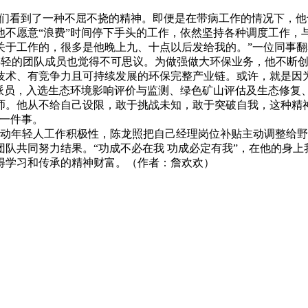
们看到了一种不屈不挠的精神。即便是在带病工作的情况下，他
，他不愿意“浪费”时间停下手头的工作，依然坚持各种调度工作
关于工作的，很多是他晚上九、十点以后发给我的。”一位同事
轻的团队成员也觉得不可思议。为做强做大环保业务，他不断创
、有竞争力且可持续发展的环保完整产业链。或许，就是因为陈龙
特派员，入选生态环境影响评价与监测、绿色矿山评估及生态修复
师。他从不给自己设限，敢于挑战未知，敢于突破自我，这种精
福一件事。
年轻人工作积极性，陈龙照把自己经理岗位补贴主动调整给野
队共同努力结果。“功成不必在我 功成必定有我”，在他的身上
得学习和传承的精神财富。（作者：詹欢欢）