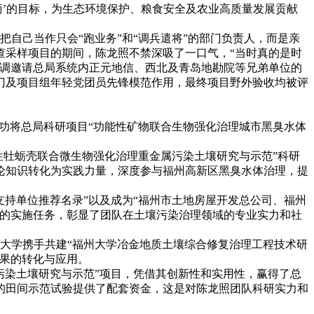
商’的目标，为生态环境保护、粮食安全及农业高质量发展贡献
己当作只会“跑业务”和“调兵遣将”的部门负责人，而是亲
查采样项目的期间，陈龙照不禁深吸了一口气，“当时真的是时
协调邀请总局系统内正元地信、西北及青岛地勘院等兄弟单位的
门及项目组年轻党团员先锋模范作用，最终项目野外验收均被评
成功将总局科研项目“功能性矿物联合生物强化治理城市黑臭水体
牡蛎壳联合微生物强化治理重金属污染土壤研究与示范”科研
论知识转化为实践力量，深度参与福州高新区黑臭水体治理，提
持单位推荐名录”以及成为“福州市土地房屋开发总公司、福州
目的实施任务，彰显了团队在土壤污染治理领域的专业实力和社
大学携手共建“福州大学冶金地质土壤综合修复治理工程技术研
成果的转化与应用。
染土壤研究与示范”项目，凭借其创新性和实用性，赢得了总
目的田间示范试验提供了配套资金，这是对陈龙照团队科研实力和