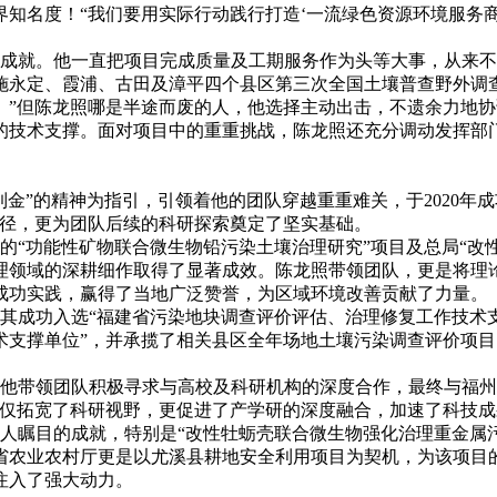
知名度！“我们要用实际行动践行打造‘一流绿色资源环境服务
就。他一直把项目完成质量及工期服务作为头等大事，从来不把自
实施永定、霞浦、古田及漳平四个县区第三次全国土壤普查野外调
。”但陈龙照哪是半途而废的人，他选择主动出击，不遗余力地
的技术支撑。面对项目中的重重挑战，陈龙照还充分调动发挥部
”的精神为指引，引领着他的团队穿越重重难关，于2020年
路径，更为团队后续的科研探索奠定了坚实基础。
“功能性矿物联合微生物铅污染土壤治理研究”项目及总局“改性
理领域的深耕细作取得了显著成效。陈龙照带领团队，更是将理
成功实践，赢得了当地广泛赞誉，为区域环境改善贡献了力量。
成功入选“福建省污染地块调查评价评估、治理修复工作技术支
术支撑单位”，并承揽了相关县区全年场地土壤污染调查评价项
带领团队积极寻求与高校及科研机构的深度合作，最终与福州
不仅拓宽了科研视野，更促进了产学研的深度融合，加速了科技
瞩目的成就，特别是“改性牡蛎壳联合微生物强化治理重金属污
建省农业农村厅更是以尤溪县耕地安全利用项目为契机，为该项
注入了强大动力。