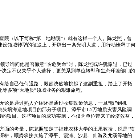
院（以下简称“第二地勘院”）就有这样一个人。陈龙照，曾
建设领域转型的征途上，开辟出一条光明大道，用行动诠释了何
领导询问他是否愿意“临危受命”时，陈龙照或许犹豫过，已过
一决定不仅关乎个人选择，更关系到单位转型和生态环境部门的
有给自己任何退路，毅然决然地挑起了这副重担，踏上了开拓
等多项“大地质”领域业务的艰难旅程。
论是通过熟人介绍还是通过收集政策信息，一旦“嗅”到机
头填海造地项目的部分子项目、漳平市1:5万地质灾害风险调
接的项目。这些项目的成功实施，不仅为单位带来了经济效益，
方面的考量，陈龙照锁定了福建农林大学的王果教授，说是“软
续深耕，顺势承接实施了漳平、霞浦、沙县、仙游及尤溪等地的