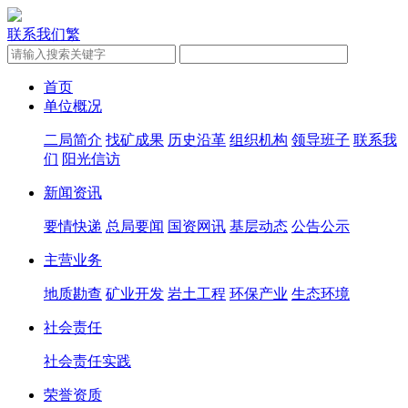
联系我们
繁
首页
单位概况
二局简介
找矿成果
历史沿革
组织机构
领导班子
联系我
们
阳光信访
新闻资讯
要情快递
总局要闻
国资网讯
基层动态
公告公示
主营业务
地质勘查
矿业开发
岩土工程
环保产业
生态环境
社会责任
社会责任实践
荣誉资质