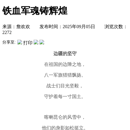
铁血军魂铸辉煌
来源：詹欢欢 发布时间：2025年09月05日 浏览次数：
2272
分享至:
打印
边疆的坚守
在祖国的边陲之地，
八一军旗猎猎飘扬。
战士们目光坚毅，
守护着每一寸
国土
。
喀喇昆仑的风雪中，
他们的身影如松挺立。