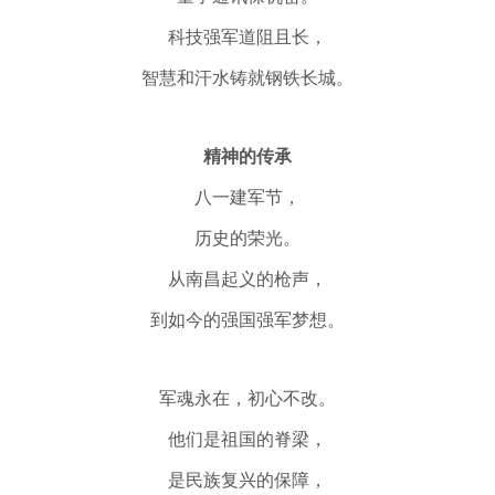
科技强军道阻且长，
智慧
和
汗水铸就钢铁长城。
精神
的
传承
八一建军节
，
历史的荣光。
从南昌起义的枪声，
到如今的强国强军梦想。
军魂永在，初心
不改
。
他们是祖国的脊梁，
是民族复兴的保障
，