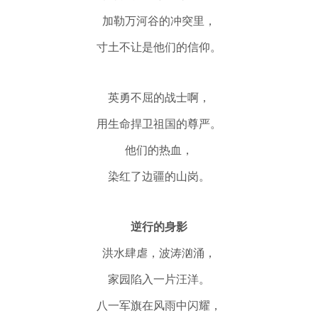
加勒万河谷的冲突里，
寸土不让是他们的信仰。
英勇不屈的战士啊，
用生命捍卫祖国的尊严。
他们的热血，
染红了边疆的山岗。
逆行
的身影
洪水肆虐，波涛汹涌，
家园陷入一片汪洋。
八一军旗在风雨中闪耀，