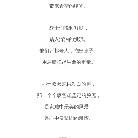
带来希望的曙光。
战士们挽起裤腿，
踏入浑浊的洪流。
他们背起老人，抱出孩子，
用肩膀扛起生命的重量。
那一双双泡得发白的脚，
那一个个疲惫却坚定的脸庞，
是灾难中最美的风景，
是
心中
最
坚固
的港湾。