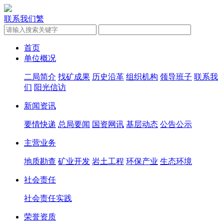
联系我们
繁
首页
单位概况
二局简介
找矿成果
历史沿革
组织机构
领导班子
联系我
们
阳光信访
新闻资讯
要情快递
总局要闻
国资网讯
基层动态
公告公示
主营业务
地质勘查
矿业开发
岩土工程
环保产业
生态环境
社会责任
社会责任实践
荣誉资质