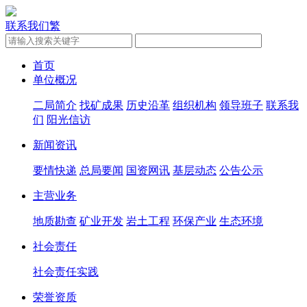
联系我们
繁
首页
单位概况
二局简介
找矿成果
历史沿革
组织机构
领导班子
联系我
们
阳光信访
新闻资讯
要情快递
总局要闻
国资网讯
基层动态
公告公示
主营业务
地质勘查
矿业开发
岩土工程
环保产业
生态环境
社会责任
社会责任实践
荣誉资质