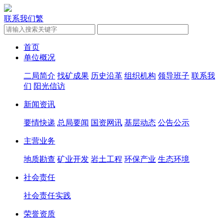
联系我们
繁
首页
单位概况
二局简介
找矿成果
历史沿革
组织机构
领导班子
联系我
们
阳光信访
新闻资讯
要情快递
总局要闻
国资网讯
基层动态
公告公示
主营业务
地质勘查
矿业开发
岩土工程
环保产业
生态环境
社会责任
社会责任实践
荣誉资质