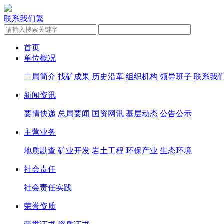
联系我们
繁
首页
单位概况
二局简介
找矿成果
历史沿革
组织机构
领导班子
联系我
新闻资讯
要情快递
总局要闻
国资网讯
基层动态
公告公示
主营业务
地质勘查
矿业开发
岩土工程
环保产业
生态环境
社会责任
社会责任实践
荣誉资质