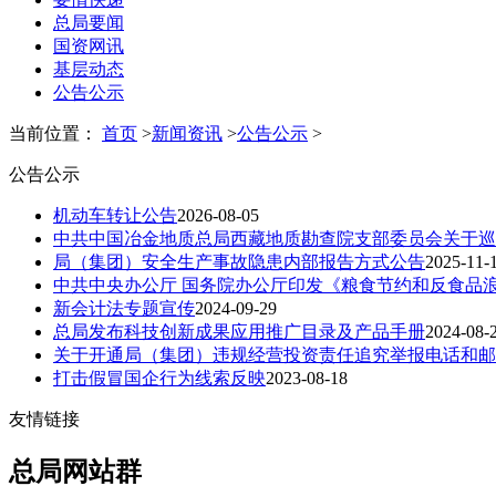
总局要闻
国资网讯
基层动态
公告公示
当前位置：
首页
>
新闻资讯
>
公告公示
>
公告公示
机动车转让公告
2026-08-05
中共中国冶金地质总局西藏地质勘查院支部委员会关于巡
局（集团）安全生产事故隐患内部报告方式公告
2025-11-
中共中央办公厅 国务院办公厅印发《粮食节约和反食品
新会计法专题宣传
2024-09-29
总局发布科技创新成果应用推广目录及产品手册
2024-08-
关于开通局（集团）违规经营投资责任追究举报电话和邮
打击假冒国企行为线索反映
2023-08-18
友情链接
总局网站群