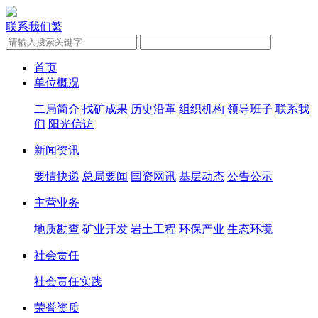
联系我们
繁
首页
单位概况
二局简介
找矿成果
历史沿革
组织机构
领导班子
联系我
们
阳光信访
新闻资讯
要情快递
总局要闻
国资网讯
基层动态
公告公示
主营业务
地质勘查
矿业开发
岩土工程
环保产业
生态环境
社会责任
社会责任实践
荣誉资质